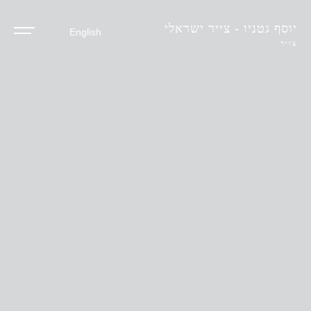
יוסף גטניו - צייר ישראלי
English
צייר